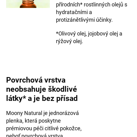
přírodních* rostlinných olejů s
hydratačními a
protizánětlivými účinky.
*Olivový olej, jojobový olej a
rýžový olej.
Povrchová vrstva
neobsahuje škodlivé
látky* a je bez přísad
Moony Natural je jednorázová
plenka, která poskytne
prémiovou péči citlivé pokožce,
neboť povrchová vrstva