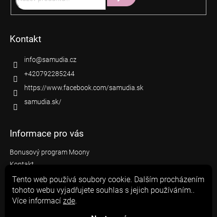
Hledat
Kontakt
info
@
samudia.cz
+420792285244
https://www.facebook.com/samudia.sk
samudia.sk/
Informace pro vás
Bonusový program Moony
Kontakt
Jak nakupovat
Tento web používá soubory cookie. Dalším procházením
Obchodní podmínky
tohoto webu vyjadřujete souhlas s jejich používáním..
Více informací
zde
.
Reklamace
Podmínky ochrany osobních údajů