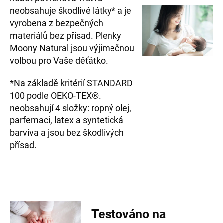
neobsahuje škodlivé látky* a je
vyrobena z bezpečných
materiálů bez přísad. Plenky
Moony Natural jsou výjimečnou
volbou pro Vaše děťátko.
*Na základě kritérií STANDARD
100 podle OEKO‐TEX®.
neobsahují 4 složky: ropný olej,
parfemaci, latex a syntetická
barviva a jsou bez škodlivých
přísad.
Testováno na