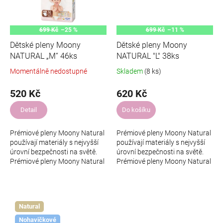
699 Kč
–25 %
699 Kč
–11 %
Dětské pleny Moony
Dětské pleny Moony
NATURAL „M“ 46ks
NATURAL "L" 38ks
Momentálně nedostupné
Skladem
(8 ks)
520 Kč
620 Kč
Detail
Do košíku
Prémiové pleny Moony Natural
Prémiové pleny Moony Natural
používají materiály s nejvyšší
používají materiály s nejvyšší
úrovní bezpečnosti na světě.
úrovní bezpečnosti na světě.
Prémiové pleny Moony Natural
Prémiové pleny Moony Natural
mají certifikaci STANDARD 100
mají certifikaci STANDARD 100
od OEKO‐TEX®, který
od OEKO‐TEX®, který
označuje...
označuje...
Natural
Nohavičkové