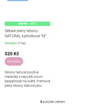
649 Kč
–19 %
Dětské pleny Moony
NATURAL kalhotkové "M"
46ks
Skladem
(7 ks)
520 Kč
Do košíku
Moony Natural používá
materiály s nejvyšší úrovní
bezpečnosti na světě. Prémiové
pleny Moony Natural jsou
jednorázové kalhotkové pleny s
indikátorem vlhkosti, který vám
ukáže,...
5
položek celkem
O