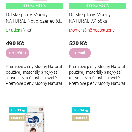
ů
d
699 Kč
–29 %
699 Kč
–25 %
u
Dětské pleny Moony
Dětské pleny Moony
k
NATURAL Novorozenec (do
NATURAL „S“ 58ks
t
5000g) 62ks
Skladem
(7 ks)
Momentálně nedostupné
ů
490 Kč
520 Kč
Do košíku
Detail
Prémiové pleny Moony Natural
Prémiové pleny Moony Natural
používají materiály s nejvyšší
používají materiály s nejvyšší
úrovní bezpečnosti na světě.
úrovní bezpečnosti na světě.
Prémiové pleny Moony Natural
Prémiové pleny Moony Natural
mají certifikaci STANDARD 100
mají certifikaci STANDARD 100
od OEKO‐TEX®, který
od OEKO‐TEX®, který
označuje...
označuje...
6～11㎏
9～14㎏
Natural
Natural