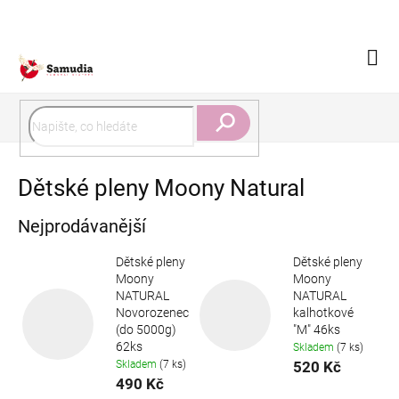
Přejít
na
obsah
Náku
koší
Hledat
Dětské pleny Moony Natural
Nejprodávanější
Dětské pleny
Dětské pleny
Moony
Moony
NATURAL
NATURAL
Novorozenec
kalhotkové
(do 5000g)
"M" 46ks
62ks
Skladem
(7 ks)
520 Kč
Skladem
(7 ks)
490 Kč